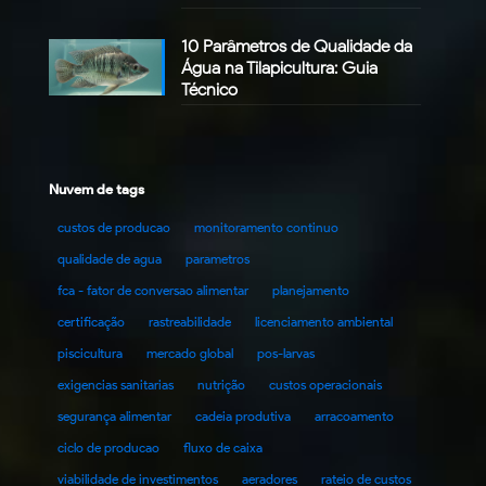
10 Parâmetros de Qualidade da
Água na Tilapicultura: Guia
Técnico
Nuvem de tags
custos de producao
monitoramento continuo
qualidade de agua
parametros
fca - fator de conversao alimentar
planejamento
certificação
rastreabilidade
licenciamento ambiental
piscicultura
mercado global
pos-larvas
exigencias sanitarias
nutrição
custos operacionais
segurança alimentar
cadeia produtiva
arracoamento
ciclo de producao
fluxo de caixa
viabilidade de investimentos
aeradores
rateio de custos