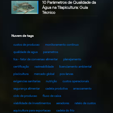
10 Parâmetros de Qualidade da
Água na Tilapicultura: Guia
Técnico
Nuvem de tags
custos de producao
monitoramento continuo
qualidade de agua
parametros
fca - fator de conversao alimentar
planejamento
certificação
rastreabilidade
licenciamento ambiental
piscicultura
mercado global
pos-larvas
exigencias sanitarias
nutrição
custos operacionais
segurança alimentar
cadeia produtiva
arracoamento
ciclo de producao
fluxo de caixa
viabilidade de investimentos
aeradores
rateio de custos
aquicultura para exportacao
cadeia do frio