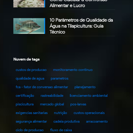
Alimentar e Lucro
10 Parâmetros de Qualidade da
Água na Tilapicultura: Guia
Técnico
Nuvem de tags
custos de producao
monitoramento continuo
qualidade de agua
parametros
fca - fator de conversao alimentar
planejamento
certificação
rastreabilidade
licenciamento ambiental
piscicultura
mercado global
pos-larvas
exigencias sanitarias
nutrição
custos operacionais
segurança alimentar
cadeia produtiva
arracoamento
ciclo de producao
fluxo de caixa