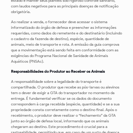
estado e manter seus plantéis sob rigoroso controle sanitário,
com laudos negativos para as principais doenças de notificação
obrigatória.
Ao realizar a venda, o fornecedor deve acessar o sistema
informatizado do órgão de defesa e preencher as informações
requeridas, como dados do remetente e do destinatário (incluindo
o cadastro da fazenda de destino), espécie, quantidade de
animais, meio de transporte e rota. A emissão da guia comprova
que a movimentação está sendo feita em conformidade com as
exigências do Programa Nacional de Sanidade de Animais
Aquáticos (PNSAc).
Responsabilidades do Produtor ao Receber os Animais
A responsabilidade sobre a legalidade do transporte é
compartilhada. O produtor que recebe as pós-larvas ou alevinos
tem o dever de exigir a GTA do transportador no momento da
entrega. É fundamental verificar se os dados do documento
correspondem à carga recebida (espécie, quantidade) e se a sua
propriedade consta corretamente como o destino final. Após o
recebimento, o produtor deve realizar o “fechamento” da GTA
junto ao órgão de defesa local, informando que os animais
chegaram ao destino. Este procedimento é crucial para a
rastreabilidade, permitindo que, em caso de um surto de doença,