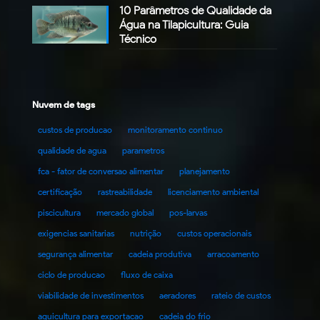
10 Parâmetros de Qualidade da
Água na Tilapicultura: Guia
Técnico
Nuvem de tags
custos de producao
monitoramento continuo
qualidade de agua
parametros
fca - fator de conversao alimentar
planejamento
certificação
rastreabilidade
licenciamento ambiental
piscicultura
mercado global
pos-larvas
exigencias sanitarias
nutrição
custos operacionais
segurança alimentar
cadeia produtiva
arracoamento
ciclo de producao
fluxo de caixa
viabilidade de investimentos
aeradores
rateio de custos
aquicultura para exportacao
cadeia do frio