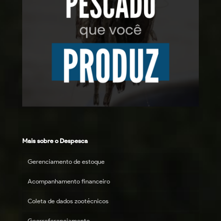
Mais sobre o Despesca
Gerenciamento de estoque
Acompanhamento financeiro
Coleta de dados zootécnicos
Georreferenciamento