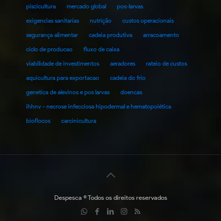
piscicultura
mercado global
pos-larvas
exigencias sanitarias
nutrição
custos operacionais
segurança alimentar
cadeia produtiva
arracoamento
ciclo de producao
fluxo de caixa
viabilidade de investimentos
aeradores
rateio de custos
aquicultura para exportacao
cadeia do frio
genetica de alevinos e pos larvas
doencas
ihhnv - necrose infecciosa hipodermal e hematopoiética
bioflocos
carcinicultura
Despesca © Todos os direitos reservados