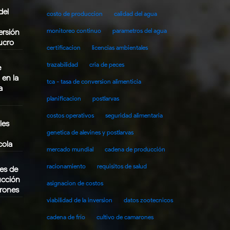
del
costo de produccion
calidad del agua
monitoreo continuo
parametros del agua
ersión
Lucro
certificacion
licencias ambientales
trazabilidad
cria de peces
e
 en la
tca - tasa de conversion alimenticia
a
planificacion
postlarvas
costos operativos
seguridad alimentaria
les
genetica de alevines y postlarvas
cola
mercado mundial
cadena de producción
racionamiento
requisitos de salud
es de
ucción
asignacion de costos
rones
viabilidad de la inversion
datos zootecnicos
cadena de frío
cultivo de camarones