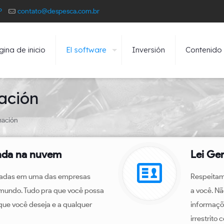
P
contato@despesca.com.br
ina de inicio
El software
Inversión
Contenido
ación
mación
nda na nuvem
Lei Ge
dadas em uma das empresas
Respeitam
 mundo. Tudo pra que você possa
a você. N
ue você deseja e a qualquer
informaçõ
irrestrito