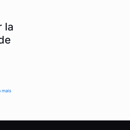
 la
 de
a mais