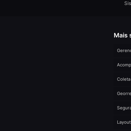
Si
Mais 
Geren
Acomp
Coleta
Georr
Segura
Layout