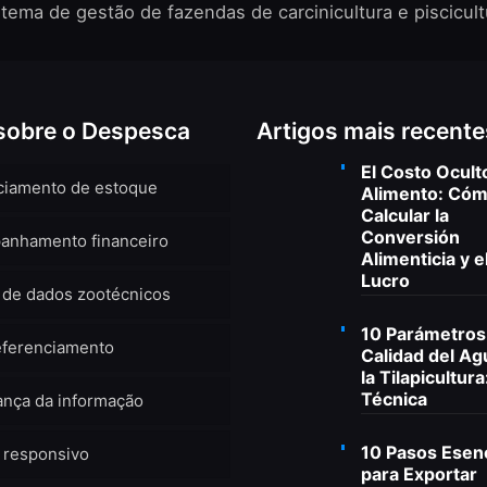
stema de gestão de fazendas de carcinicultura e piscicult
sobre o Despesca
Artigos mais recente
El Costo Ocult
ciamento de estoque
Alimento: Có
Calcular la
Conversión
anhamento financeiro
Alimenticia y e
Lucro
 de dados zootécnicos
10 Parámetros
eferenciamento
Calidad del Ag
la Tilapicultura
Técnica
nça da informação
10 Pasos Esen
 responsivo
para Exportar