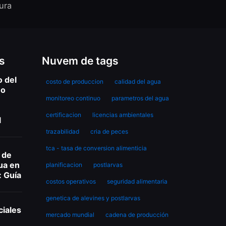
ura
s
Nuvem de tags
o del
costo de produccion
calidad del agua
mo
monitoreo continuo
parametros del agua
certificacion
licencias ambientales
l
trazabilidad
cria de peces
tca - tasa de conversion alimenticia
 de
ua en
planificacion
postlarvas
: Guía
costos operativos
seguridad alimentaria
genetica de alevines y postlarvas
ciales
mercado mundial
cadena de producción