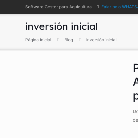
Software Gestor para Aquicultura
Falar pelo WHAT
inversión inicial
Página inicial
Blog
inversión inicial
P
A
Do
de