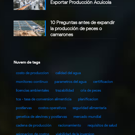
Exportar Producción Acuícola
10 Preguntas antes de expandir
la producción de peces o
camarones
Nuvem de tags
costo de produccion
calidad del agua
monitoreo continuo
parametros del agua
certificacion
licencias ambientales
trazabilidad
cria de peces
tca - tasa de conversion alimenticia
planificacion
postlarvas
costos operativos
seguridad alimentaria
genetica de alevines y postlarvas
mercado mundial
cadena de producción
racionamiento
requisitos de salud
asignacion de costos
viabilidad de la inversion