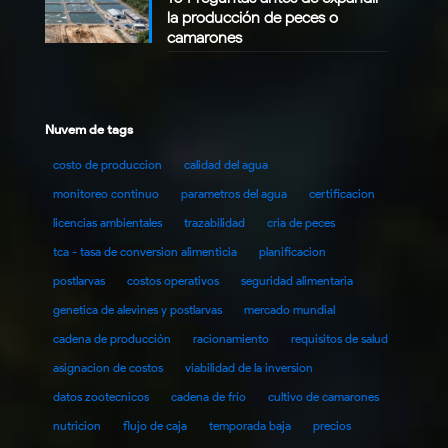
la producción de peces o
camarones
Nuvem de tags
costo de produccion
calidad del agua
monitoreo continuo
parametros del agua
certificacion
licencias ambientales
trazabilidad
cria de peces
tca - tasa de conversion alimenticia
planificacion
postlarvas
costos operativos
seguridad alimentaria
genetica de alevines y postlarvas
mercado mundial
cadena de producción
racionamiento
requisitos de salud
asignacion de costos
viabilidad de la inversion
datos zootecnicos
cadena de frío
cultivo de camarones
nutricion
flujo de caja
temporada baja
precios