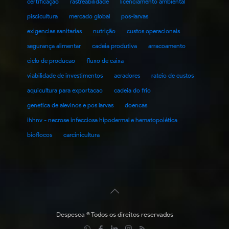
certificação
rastreabilidade
licenciamento ambiental
piscicultura
mercado global
pos-larvas
exigencias sanitarias
nutrição
custos operacionais
segurança alimentar
cadeia produtiva
arracoamento
ciclo de producao
fluxo de caixa
viabilidade de investimentos
aeradores
rateio de custos
aquicultura para exportacao
cadeia do frio
genetica de alevinos e pos larvas
doencas
ihhnv - necrose infecciosa hipodermal e hematopoiética
bioflocos
carcinicultura
Despesca © Todos os direitos reservados