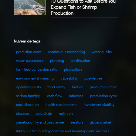
10 Questions to Ask Before You
Expand Fish or Shrimp
Production
Nuvem de tags
prodution costs
continuous monitoring
water quality
water parameters
planning
certification
fcr - feed conversion ratio
pisciculture
environmental licensing
traceability
post-larvae
operating costs
food safety
biofloc
production chain
shrimp farming
cash flow
rationing
production cycle
cost allocation
health requirements
investment viability
diseases
cold chain
nutrition
genetics of fry and post larvae
aerators
global market
ihhnv - infectious hypodermal and hematopoietic necrosis