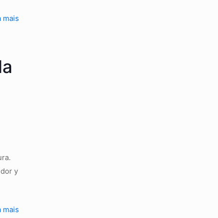
a mais
la
a
ura.
idor y
a mais