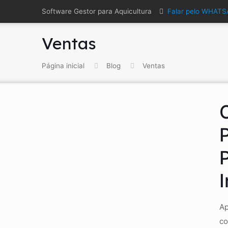
Software Gestor para Aquicultura
Falar pelo WHAT
Ventas
Página inicial
Blog
Ventas
Ap
co