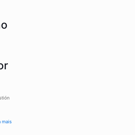
mo
or
stión
a mais