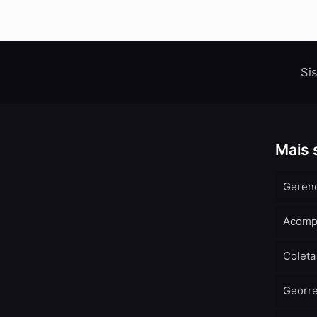
Si
Mais 
Geren
Acomp
Coleta
Georr