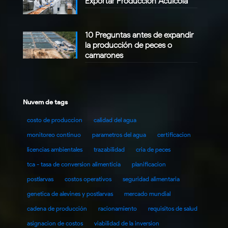
Exportar Producción Acuícola
10 Preguntas antes de expandir
la producción de peces o
camarones
Nuvem de tags
costo de produccion
calidad del agua
monitoreo continuo
parametros del agua
certificacion
licencias ambientales
trazabilidad
cria de peces
tca - tasa de conversion alimenticia
planificacion
postlarvas
costos operativos
seguridad alimentaria
genetica de alevines y postlarvas
mercado mundial
cadena de producción
racionamiento
requisitos de salud
asignacion de costos
viabilidad de la inversion