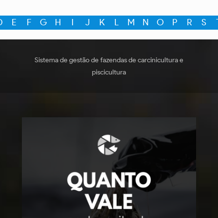
D
E
F
G
H
I
J
K
L
M
N
O
P
R
S
Sistema de gestão de fazendas de carcinicultura e
piscicultura