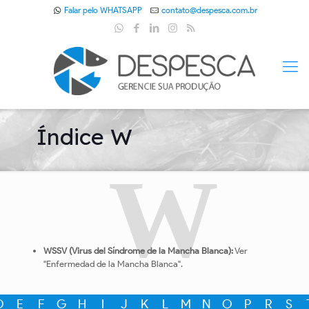
Falar pelo WHATSAPP
contato@despesca.com.br
Índice W
W
WSSV (Virus del Síndrome de la Mancha Blanca):
Ver
"Enfermedad de la Mancha Blanca".
D
E
F
G
H
I
J
K
L
M
N
O
P
R
S