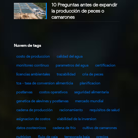
10 Preguntas antes de expandir
la producción de peces o
camarones
Nuvem de tags
costo de produccion
calidad del agua
monitoreo continuo
parametros del agua
certificacion
licencias ambientales
trazabilidad
cria de peces
tca - tasa de conversion alimenticia
planificacion
postlarvas
costos operativos
seguridad alimentaria
genetica de alevines y postlarvas
mercado mundial
cadena de producción
racionamiento
requisitos de salud
asignacion de costos
viabilidad de la inversion
datos zootecnicos
cadena de frío
cultivo de camarones
nutricion
flujo de caja
temporada baja
precios