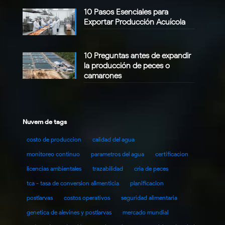
10 Pasos Esenciales para
Exportar Producción Acuícola
10 Preguntas antes de expandir
la producción de peces o
camarones
Nuvem de tags
costo de produccion
calidad del agua
monitoreo continuo
parametros del agua
certificacion
licencias ambientales
trazabilidad
cria de peces
tca - tasa de conversion alimenticia
planificacion
postlarvas
costos operativos
seguridad alimentaria
genetica de alevines y postlarvas
mercado mundial