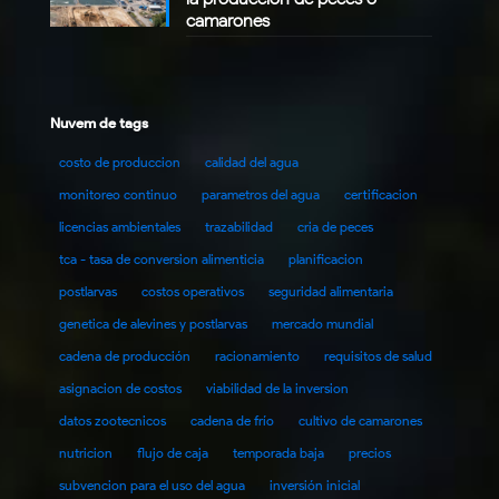
camarones
Nuvem de tags
costo de produccion
calidad del agua
monitoreo continuo
parametros del agua
certificacion
licencias ambientales
trazabilidad
cria de peces
tca - tasa de conversion alimenticia
planificacion
postlarvas
costos operativos
seguridad alimentaria
genetica de alevines y postlarvas
mercado mundial
cadena de producción
racionamiento
requisitos de salud
asignacion de costos
viabilidad de la inversion
datos zootecnicos
cadena de frío
cultivo de camarones
nutricion
flujo de caja
temporada baja
precios
subvencion para el uso del agua
inversión inicial