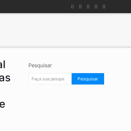
al
Pesquisar
as
Pesquisar
r
de