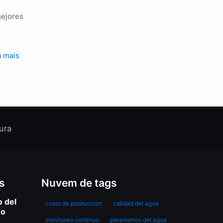
mejores
a mais
ura
s
Nuvem de tags
o del
costo de produccion
calidad del agua
mo
monitoreo continuo
parametros del agua