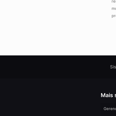
re
mo
pr
Si
Mais 
Geren