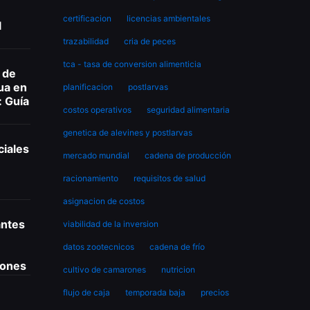
certificacion
licencias ambientales
l
trazabilidad
cria de peces
tca - tasa de conversion alimenticia
 de
ua en
planificacion
postlarvas
: Guía
costos operativos
seguridad alimentaria
genetica de alevines y postlarvas
ciales
mercado mundial
cadena de producción
racionamiento
requisitos de salud
asignacion de costos
antes
viabilidad de la inversion
datos zootecnicos
cadena de frío
rones
cultivo de camarones
nutricion
flujo de caja
temporada baja
precios