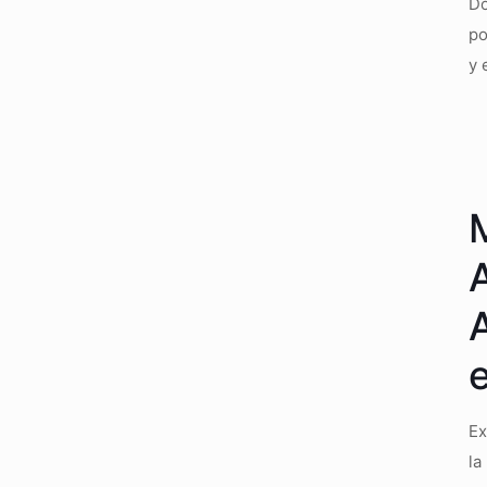
Do
po
y 
Ex
la