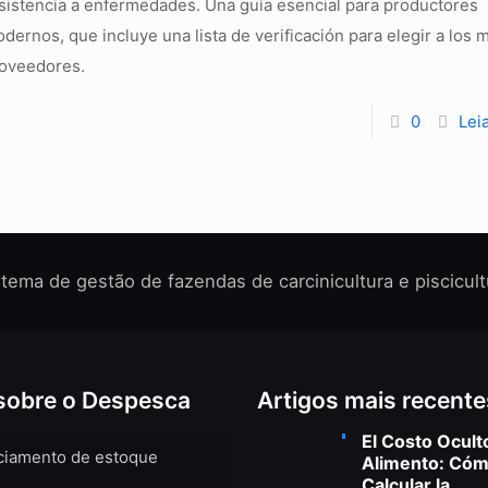
sistencia a enfermedades. Una guía esencial para productores
dernos, que incluye una lista de verificación para elegir a los 
oveedores.
0
Lei
stema de gestão de fazendas de carcinicultura e piscicult
sobre o Despesca
Artigos mais recente
El Costo Ocult
ciamento de estoque
Alimento: Có
Calcular la