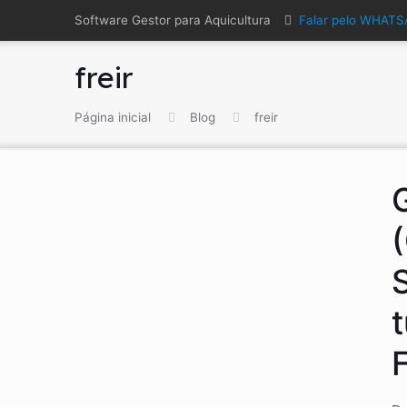
Software Gestor para Aquicultura
Falar pelo WHAT
freir
Página inicial
Blog
freir
t