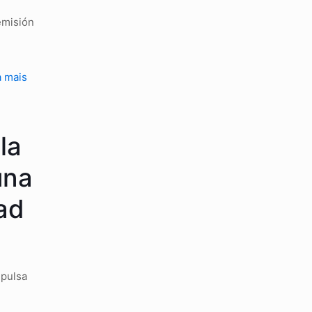
emisión
a mais
la
una
ad
mpulsa