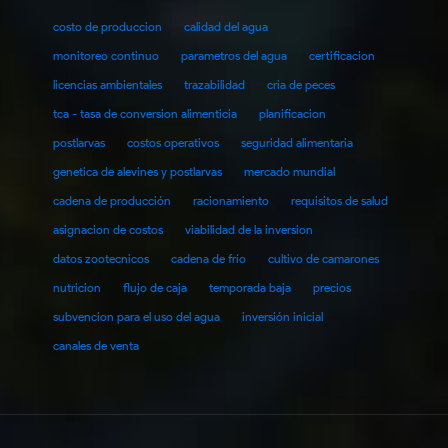
costo de produccion
calidad del agua
monitoreo continuo
parametros del agua
certificacion
licencias ambientales
trazabilidad
cria de peces
tca - tasa de conversion alimenticia
planificacion
postlarvas
costos operativos
seguridad alimentaria
genetica de alevines y postlarvas
mercado mundial
cadena de producción
racionamiento
requisitos de salud
asignacion de costos
viabilidad de la inversion
datos zootecnicos
cadena de frío
cultivo de camarones
nutricion
flujo de caja
temporada baja
precios
subvencion para el uso del agua
inversión inicial
canales de venta